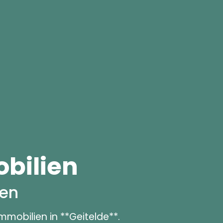
bilien
hen
mmobilien in **Geitelde**.